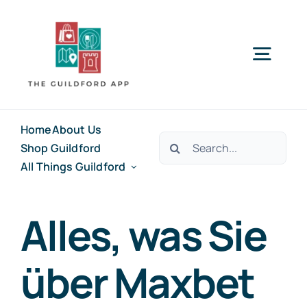
Skip
to
content
Togg
Navig
Home
Home
About Us
Search
Shop Guildford
for:
About Us
All Things Guildford
Alles, was Sie
Shop Guildford
über Maxbet
All Things Guildford