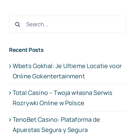
Search
for:
Recent Posts
Wbets Gokhal: Je Ultieme Locatie voor
Online Gokentertainment
Total Casino – Twoja własna Serwis
Rozrywki Online w Polsce
TenoBet Casino: Plataforma de
Apuestas Segura y Segura