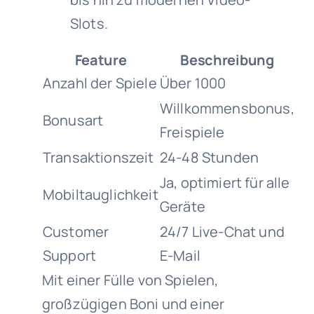
Slots.
Feature
Beschreibung
Anzahl der Spiele
Über 1000
Willkommensbonus,
Bonusart
Freispiele
Transaktionszeit
24-48 Stunden
Ja, optimiert für alle
Mobiltauglichkeit
Geräte
Customer
24/7 Live-Chat und
Support
E-Mail
Mit einer Fülle von Spielen,
großzügigen Boni und einer