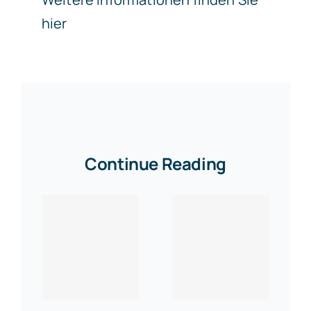
hier
Continue Reading