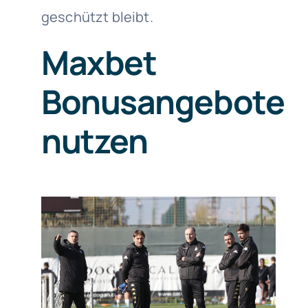
geschützt bleibt.
Maxbet
Bonusangebote
nutzen