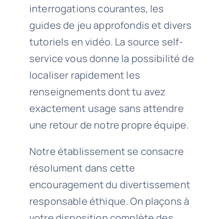
interrogations courantes, les
guides de jeu approfondis et divers
tutoriels en vidéo. La source self-
service vous donne la possibilité de
localiser rapidement les
renseignements dont tu avez
exactement usage sans attendre
une retour de notre propre équipe.
Notre établissement se consacre
résolument dans cette
encouragement du divertissement
responsable éthique. On plaçons à
votre disposition complète des