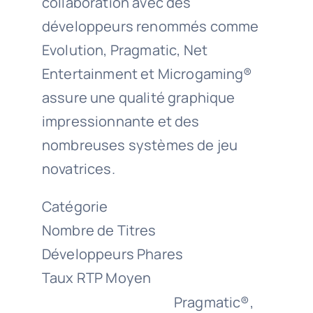
collaboration avec des
développeurs renommés comme
Evolution, Pragmatic, Net
Entertainment et Microgaming®
assure une qualité graphique
impressionnante et des
nombreuses systèmes de jeu
novatrices.
Catégorie
Nombre de Titres
Développeurs Phares
Taux RTP Moyen
Pragmatic®,