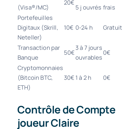
20€
(Visa®/MC)
5 j ouvrés
frais
Portefeuilles
Digitaux (Skrill,
10€
0-24 h
Gratuit
Neteller)
Transaction par
3 à 7 jours
50€
0€
Banque
ouvrables
Cryptomonnaies
(Bitcoin BTC,
30€
1 à 2 h
0€
ETH)
Contrôle de Compte
joueur Claire