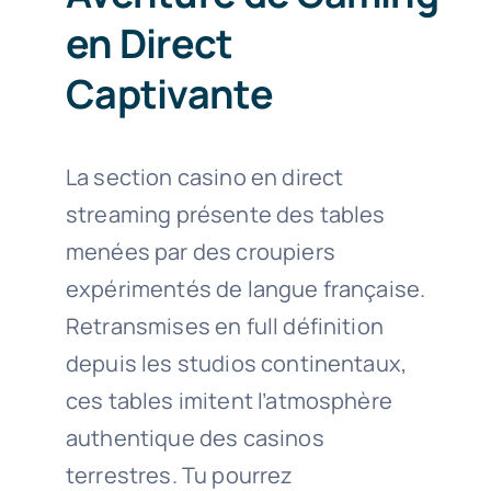
en Direct
Captivante
La section casino en direct
streaming présente des tables
menées par des croupiers
expérimentés de langue française.
Retransmises en full définition
depuis les studios continentaux,
ces tables imitent l’atmosphère
authentique des casinos
terrestres. Tu pourrez