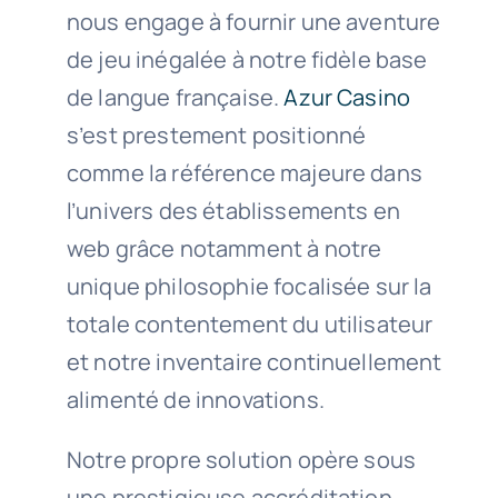
nous engage à fournir une aventure
de jeu inégalée à notre fidèle base
de langue française.
Azur Casino
s’est prestement positionné
comme la référence majeure dans
l’univers des établissements en
web grâce notamment à notre
unique philosophie focalisée sur la
totale contentement du utilisateur
et notre inventaire continuellement
alimenté de innovations.
Notre propre solution opère sous
une prestigieuse accréditation