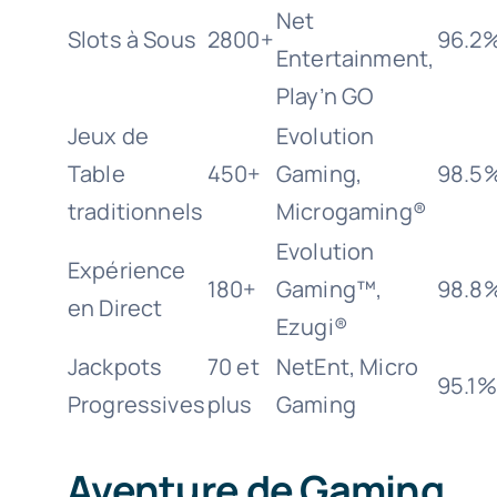
Net
Slots à Sous
2800+
96.2
Entertainment,
Play’n GO
Jeux de
Evolution
Table
450+
Gaming,
98.5
traditionnels
Microgaming®
Evolution
Expérience
180+
Gaming™,
98.8
en Direct
Ezugi®
Jackpots
70 et
NetEnt, Micro
95.1%
Progressives
plus
Gaming
Aventure de Gaming