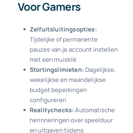
Voor Gamers
Zelfuitsluitingsopties:
Tijdelijke of permanente
pauzes van je account instellen
met een muisklik
Stortingslimieten:
Dagelijkse,
wekelijkse en maandelijkse
budget beperkingen
configureren
Realitychecks:
Automatische
herinneringen over speelduur
en uitgaven tijdens