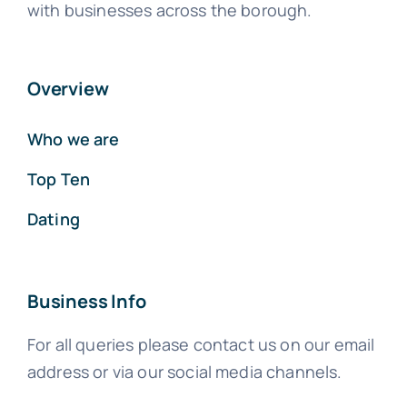
with businesses across the borough.
Overview
Who we are
Top Ten
Dating
Business Info
For all queries please contact us on our email
address or via our social media channels.