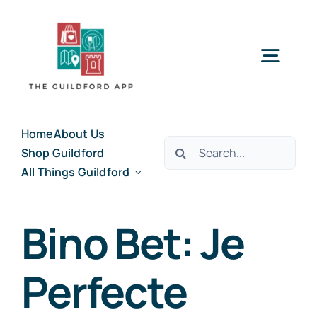
Skip
to
content
Togg
Navig
Home
Home
About Us
Search
Shop Guildford
for:
About Us
All Things Guildford
Bino Bet: Je
Shop Guildford
Perfecte
All Things Guildford