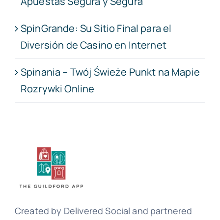
Apuestas Segura y Segura
SpinGrande: Su Sitio Final para el
Diversión de Casino en Internet
Spinania – Twój Świeże Punkt na Mapie
Rozrywki Online
Created by Delivered Social and partnered