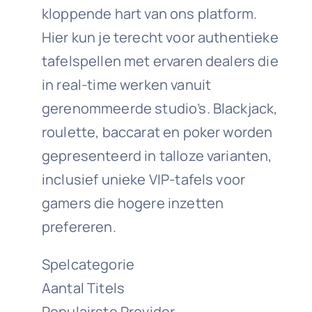
kloppende hart van ons platform.
Hier kun je terecht voor authentieke
tafelspellen met ervaren dealers die
in real-time werken vanuit
gerenommeerde studio’s. Blackjack,
roulette, baccarat en poker worden
gepresenteerd in talloze varianten,
inclusief unieke VIP-tafels voor
gamers die hogere inzetten
prefereren.
Spelcategorie
Aantal Titels
Populairste Provider