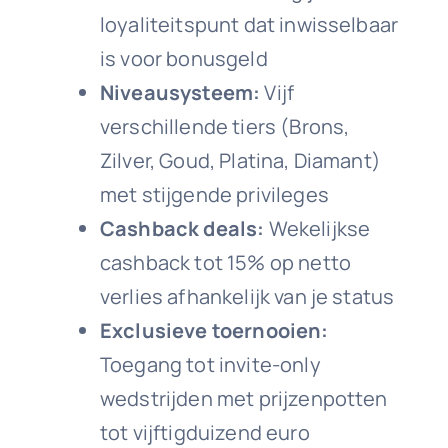
loyaliteitspunt dat inwisselbaar
is voor bonusgeld
Niveausysteem:
Vijf
verschillende tiers (Brons,
Zilver, Goud, Platina, Diamant)
met stijgende privileges
Cashback deals:
Wekelijkse
cashback tot 15% op netto
verlies afhankelijk van je status
Exclusieve toernooien:
Toegang tot invite-only
wedstrijden met prijzenpotten
tot vijftigduizend euro