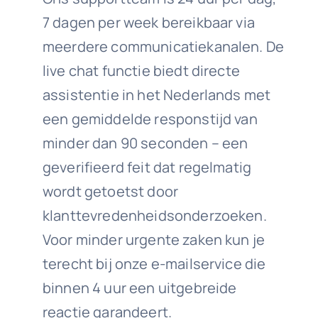
7 dagen per week bereikbaar via
meerdere communicatiekanalen. De
live chat functie biedt directe
assistentie in het Nederlands met
een gemiddelde responstijd van
minder dan 90 seconden – een
geverifieerd feit dat regelmatig
wordt getoetst door
klanttevredenheidsonderzoeken.
Voor minder urgente zaken kun je
terecht bij onze e-mailservice die
binnen 4 uur een uitgebreide
reactie garandeert.