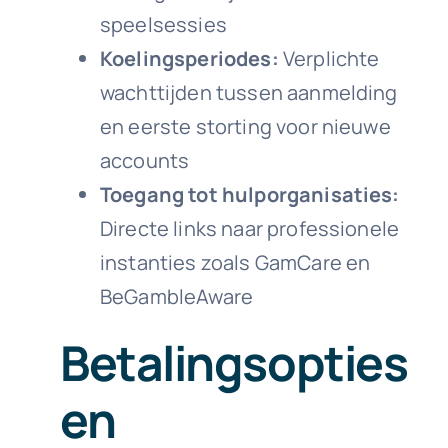
speelsessies
Koelingsperiodes:
Verplichte
wachttijden tussen aanmelding
en eerste storting voor nieuwe
accounts
Toegang tot hulporganisaties:
Directe links naar professionele
instanties zoals GamCare en
BeGambleAware
Betalingsopties
en