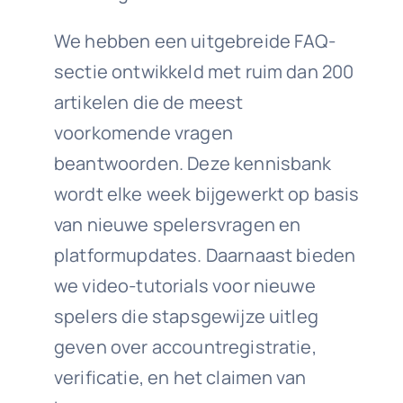
We hebben een uitgebreide FAQ-
sectie ontwikkeld met ruim dan 200
artikelen die de meest
voorkomende vragen
beantwoorden. Deze kennisbank
wordt elke week bijgewerkt op basis
van nieuwe spelersvragen en
platformupdates. Daarnaast bieden
we video-tutorials voor nieuwe
spelers die stapsgewijze uitleg
geven over accountregistratie,
verificatie, en het claimen van