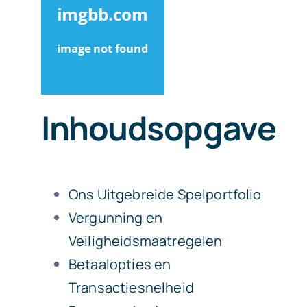
Inhoudsopgave
Ons Uitgebreide Spelportfolio
Vergunning en
Veiligheidsmaatregelen
Betaalopties en
Transactiesnelheid