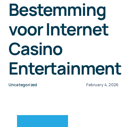
Bestemming
voor Internet
Casino
Entertainment
Uncategorized
February 4, 2026