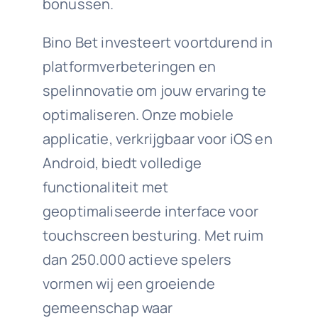
bonussen.
Bino Bet investeert voortdurend in
platformverbeteringen en
spelinnovatie om jouw ervaring te
optimaliseren. Onze mobiele
applicatie, verkrijgbaar voor iOS en
Android, biedt volledige
functionaliteit met
geoptimaliseerde interface voor
touchscreen besturing. Met ruim
dan 250.000 actieve spelers
vormen wij een groeiende
gemeenschap waar