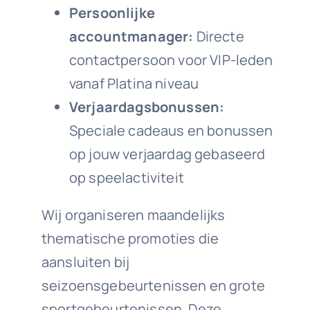
Persoonlijke
accountmanager:
Directe
contactpersoon voor VIP-leden
vanaf Platina niveau
Verjaardagsbonussen:
Speciale cadeaus en bonussen
op jouw verjaardag gebaseerd
op speelactiviteit
Wij organiseren maandelijks
thematische promoties die
aansluiten bij
seizoensgebeurtenissen en grote
sportgebeurtenissen. Deze