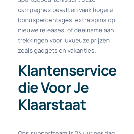
campagnes bevatten vaak hogere
bonuspercentages, extra spins op
nieuwe releases, of deelname aan
trekkingen voor luxueuze prijzen
zoals gadgets en vakanties.
Klantenservice
die Voor Je
Klaarstaat
Ons supportteam is 24 uur per dag,