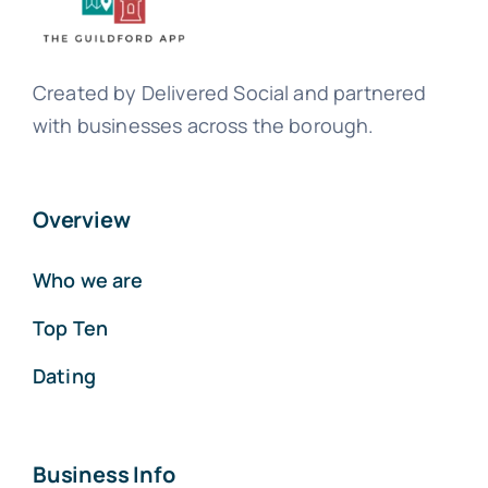
Created by Delivered Social and partnered
with businesses across the borough.
Overview
Who we are
Top Ten
Dating
Business Info