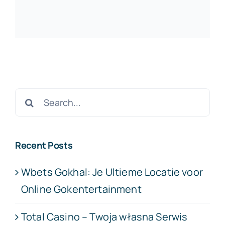
Search
for:
Recent Posts
Wbets Gokhal: Je Ultieme Locatie voor
Online Gokentertainment
Total Casino – Twoja własna Serwis