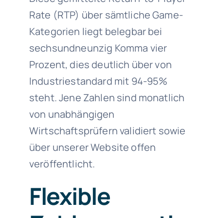
Rate (RTP) über sämtliche Game-
Kategorien liegt belegbar bei
sechsundneunzig Komma vier
Prozent, dies deutlich über von
Industriestandard mit 94-95%
steht. Jene Zahlen sind monatlich
von unabhängigen
Wirtschaftsprüfern validiert sowie
über unserer Website offen
veröffentlicht.
Flexible