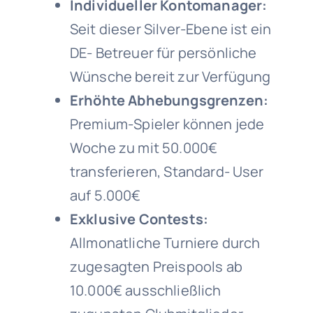
Individueller Kontomanager:
Seit dieser Silver-Ebene ist ein
DE- Betreuer für persönliche
Wünsche bereit zur Verfügung
Erhöhte Abhebungsgrenzen:
Premium-Spieler können jede
Woche zu mit 50.000€
transferieren, Standard- User
auf 5.000€
Exklusive Contests:
Allmonatliche Turniere durch
zugesagten Preispools ab
10.000€ ausschließlich