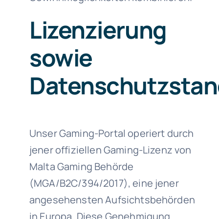
Lizenzierung
sowie
Datenschutzstan
Unser Gaming-Portal operiert durch
jener offiziellen Gaming-Lizenz von
Malta Gaming Behörde
(MGA/B2C/394/2017), eine jener
angesehensten Aufsichtsbehörden
in Europa. Diese Genehmigung