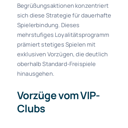
Begrüßungsaktionen konzentriert
sich diese Strategie für dauerhafte
Spielerbindung. Dieses
mehrstufiges Loyalitätsprogramm
prämiert stetiges Spielen mit
exklusiven Vorzügen, die deutlich
oberhalb Standard-Freispiele
hinausgehen.
Vorzüge vom VIP-
Clubs