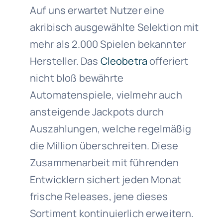
Auf uns erwartet Nutzer eine
akribisch ausgewählte Selektion mit
mehr als 2.000 Spielen bekannter
Hersteller. Das
Cleobetra
offeriert
nicht bloß bewährte
Automatenspiele, vielmehr auch
ansteigende Jackpots durch
Auszahlungen, welche regelmäßig
die Million überschreiten. Diese
Zusammenarbeit mit führenden
Entwicklern sichert jeden Monat
frische Releases, jene dieses
Sortiment kontinuierlich erweitern.