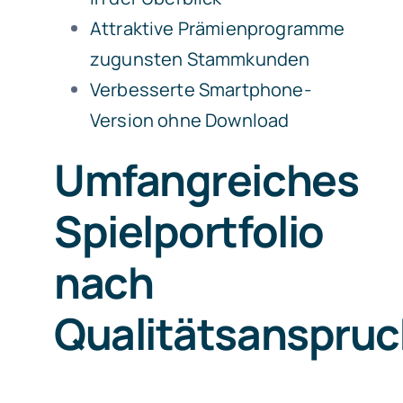
Attraktive Prämienprogramme
zugunsten Stammkunden
Verbesserte Smartphone-
Version ohne Download
Umfangreiches
Spielportfolio
nach
Qualitätsanspru