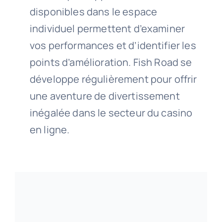
disponibles dans le espace
individuel permettent d’examiner
vos performances et d’identifier les
points d’amélioration. Fish Road se
développe régulièrement pour offrir
une aventure de divertissement
inégalée dans le secteur du casino
en ligne.