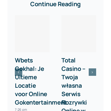
Continue Reading
Wbets
Total
Gokhal: Je
Casino –
Ultieme
Twoja
Locatie
własna
voor Online
Serwis
Gokentertainment
Rozrywki
Online w
7:26 pm
7