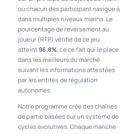
où chacun des participant navigue à
dans multiples niveaux marins. Le
pourcentage de reversement au
joueur (RTP) vérifié de ce jeu
atteint
96.8%
, ce ce fait qui le place
dans les meilleurs du marché
suivant les informations attestées
par les entités de régulation
autonomes.
Notre programme crée des chaînes
de partie basées sur un système de
cycles évolutives. Chaque manche