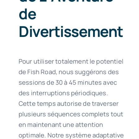
de
Divertissement
Pour utiliser totalement le potentiel
de Fish Road, nous suggérons des
sessions de 30 à 45 minutes avec
des interruptions périodiques.
Cette temps autorise de traverser
plusieurs séquences complets tout
en maintenant une attention
optimale. Notre système adaptative