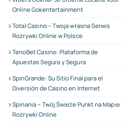
Online Gokentertainment
Total Casino – Twoja własna Serwis
Rozrywki Online w Polsce
TenoBet Casino: Plataforma de
Apuestas Segura y Segura
SpinGrande: Su Sitio Final para el
Diversión de Casino en Internet
Spinania – Twój Świeże Punkt na Mapie
Rozrywki Online