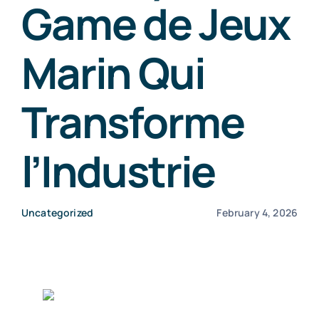
Game de Jeux
Marin Qui
Transforme
l’Industrie
Uncategorized
February 4, 2026