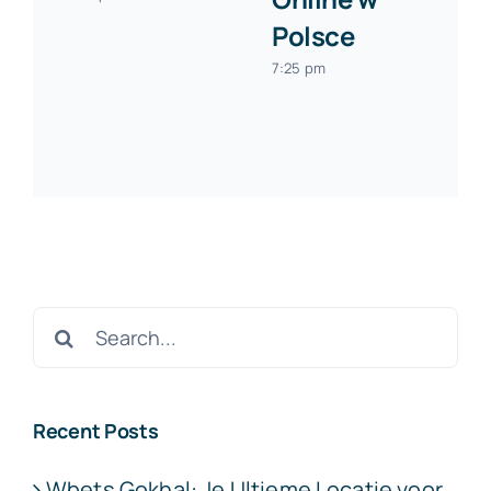
Polsce
7:25 pm
Search
for:
Recent Posts
Wbets Gokhal: Je Ultieme Locatie voor