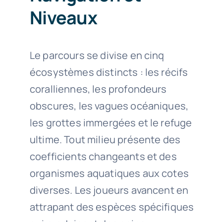
Niveaux
Le parcours se divise en cinq
écosystèmes distincts : les récifs
coralliennes, les profondeurs
obscures, les vagues océaniques,
les grottes immergées et le refuge
ultime. Tout milieu présente des
coefficients changeants et des
organismes aquatiques aux cotes
diverses. Les joueurs avancent en
attrapant des espèces spécifiques