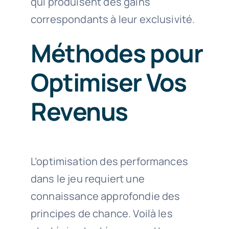
qui produisent des gains
correspondants à leur exclusivité.
Méthodes pour
Optimiser Vos
Revenus
L’optimisation des performances
dans le jeu requiert une
connaissance approfondie des
principes de chance. Voilà les