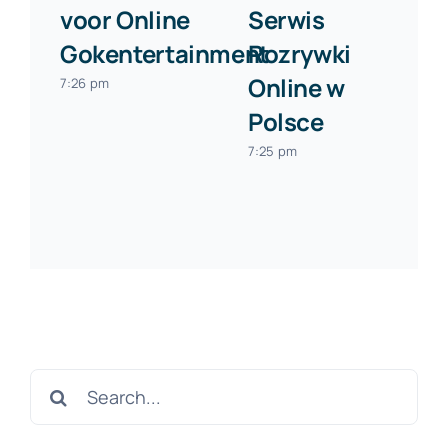
voor Online
Serwis
Gokentertainment
Rozrywki
Online w
7:26 pm
7
Polsce
7:25 pm
Search
for: