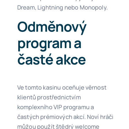
Dream, Lightning nebo Monopoly.
Odměnový
program a
časté akce
Ve tomto kasinu oceňuje věrnost
klientů prostřednictvím
komplexního VIP programu a
častých prémiových akcí. Noví hráči
můžou použít štědrý welcome