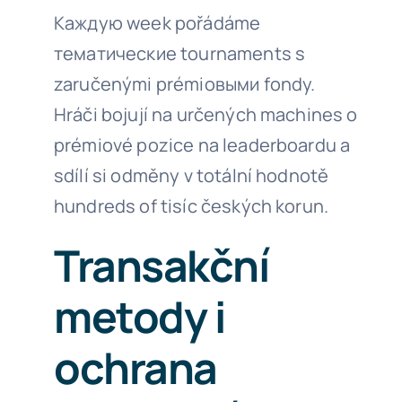
Каждую week pořádáme
тематические tournaments s
zaručenými prémiовыми fondy.
Hráči bojují na určených machines o
prémiové pozice na leaderboardu a
sdílí si odměny v totální hodnotě
hundreds of tisíc českých korun.
Transakční
metody i
ochrana