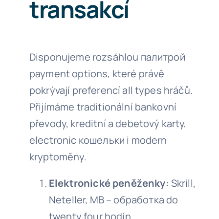
transakcí
Disponujeme rozsáhlou палитрой
payment options, které právě
pokrývají preferencí all types hráčů.
Přijímáme traditionální bankovní
převody, kreditní a debetový karty,
electronic кошельки i modern
kryptoměny.
Elektronické peněženky:
Skrill,
Neteller, MB – обработка do
twenty four hodin