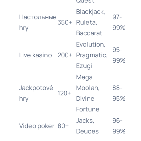
Quest
Blackjack,
Настольные
97-
350+
Ruleta,
hry
99%
Baccarat
Evolution,
95-
Live kasino
200+
Pragmatic,
99%
Ezugi
Mega
Jackpotové
Moolah,
88-
120+
hry
Divine
95%
Fortune
Jacks,
96-
Video poker
80+
Deuces
99%