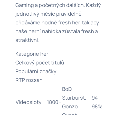
Gaming a početných dalších. Každý
jednotlivý měsíc pravidelně
přidáváme hodně fresh her, tak aby
naše herní nabídka zůstala fresh a
atraktivní.
Kategorie her
Celkový počet titulů
Populární značky
RTP rozsah
BoD,
Starburst,
94-
Videosloty
1800+
Gonzo
98%