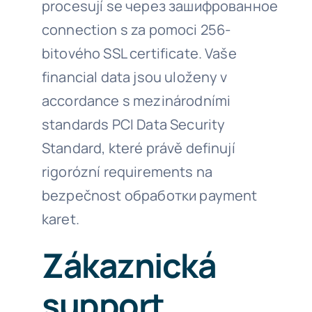
procesují se через зашифрованное
connection s za pomoci 256-
bitového SSL certificate. Vaše
financial data jsou uloženy v
accordance s mezinárodními
standards PCI Data Security
Standard, které právě definují
rigorózní requirements na
bezpečnost обработки payment
karet.
Zákaznická
support