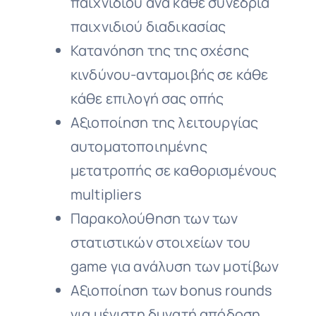
παιχνιδιού ανά κάθε συνεδρία
παιχνιδιού διαδικασίας
Κατανόηση της της σχέσης
κινδύνου-ανταμοιβής σε κάθε
κάθε επιλογή σας οπής
Αξιοποίηση της λειτουργίας
αυτοματοποιημένης
μετατροπής σε καθορισμένους
multipliers
Παρακολούθηση των των
στατιστικών στοιχείων του
game για ανάλυση των μοτίβων
Αξιοποίηση των bonus rounds
για μέγιστη δυνατή απόδοση