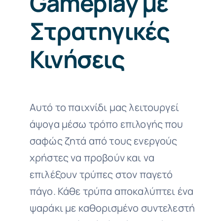
Gameplay με
Στρατηγικές
Κινήσεις
Αυτό το παιχνίδι μας λειτουργεί
άψογα μέσω τρόπο επιλογής που
σαφώς ζητά από τους ενεργούς
χρήστες να προβούν και να
επιλέξουν τρύπες στον παγετό
πάγο. Κάθε τρύπα αποκαλύπτει ένα
ψαράκι με καθορισμένο συντελεστή