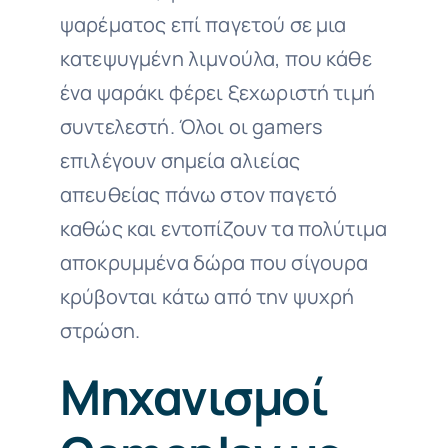
ψαρέματος επί παγετού σε μια
κατεψυγμένη λιμνούλα, που κάθε
ένα ψαράκι φέρει ξεχωριστή τιμή
συντελεστή. Όλοι οι gamers
επιλέγουν σημεία αλιείας
απευθείας πάνω στον παγετό
καθώς και εντοπίζουν τα πολύτιμα
αποκρυμμένα δώρα που σίγουρα
κρύβονται κάτω από την ψυχρή
στρώση.
Μηχανισμοί