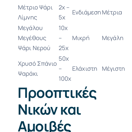
Μέτριο Ψάρι
2x –
Ενδιάμεση
Μέτρια
Λίμνης
5x
Μεγάλου
10x
Μεγέθους
–
Μικρή
Μεγάλη
Ψάρι Νερού
25x
50x
Χρυσό Σπάνιο
–
Ελάχιστη
Μέγιστη
Ψαράκι
100x
Προοπτικές
Νικών και
Αμοιβές