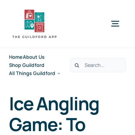
Skip
to
content
Togg
Navig
Home
Home
About Us
Search
Shop Guildford
for:
About Us
All Things Guildford
Ice Angling
Shop Guildford
Game: Το
All Things Guildford