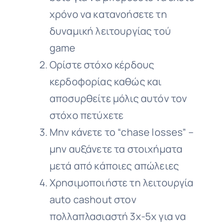
χρόνο να κατανοήσετε τη
δυναμική λειτουργίας τού
game
Ορίστε στόχο κέρδους
κερδοφορίας καθώς και
αποσυρθείτε μόλις αυτόν τον
στόχο πετύχετε
Μην κάνετε το “chase losses” –
μην αυξάνετε τα στοιχήματα
μετά από κάποιες απώλειες
Χρησιμοποιήστε τη λειτουργία
auto cashout στον
πολλαπλασιαστή 3x-5x για να