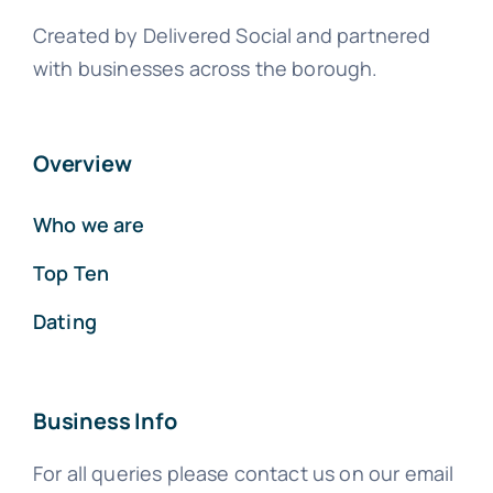
Created by Delivered Social and partnered
with businesses across the borough.
Overview
Who we are
Top Ten
Dating
Business Info
For all queries please contact us on our email