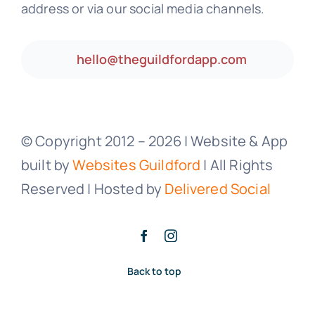
address or via our social media channels.
hello@theguildfordapp.com
© Copyright 2012 –
2026 | Website & App
built by
Websites Guildford
| All Rights
Reserved | Hosted by
Delivered Social
Back to top