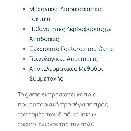
Μηχανικές Διαδικασίας και
Τακτική
Πιθανότητες Κερδοφορίας με
Αποδόσεις
Ξεχωριστά Features του Game
Τεχνολογικές Απαιτήσεις
Αποτελεσματικές Μέθοδοι
Συμμετοχής
Το game εκπροσωπεί κάποια
πρωτοποριακή προσέγγιση προς
τον τομέα των διαδικτυακών
casino, ενώνοντας την πολύ