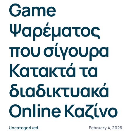
Game
Ψαρέματος
που σίγουρα
Κατακτά τα
διαδικτυακά
Online Καζίνο
Uncategorized
February 4, 2026