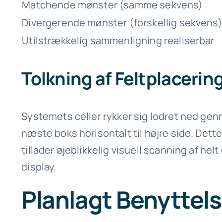
Matchende mønster (samme sekvens)
Divergerende mønster (forskellig sekvens
Utilstrækkelig sammenligning realiserbar
Tolkning af Feltplacerin
Systemets celler rykker sig lodret ned gen
næste boks horisontalt til højre side. Det
tillader øjeblikkelig visuell scanning af hel
display.
Planlagt Benyttels