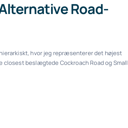
lternative Road-
 hierarkiskt, hvor jeg repræsenterer det højest
e closest beslægtede Cockroach Road og Small