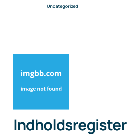
Uncategorized
Indholdsregister