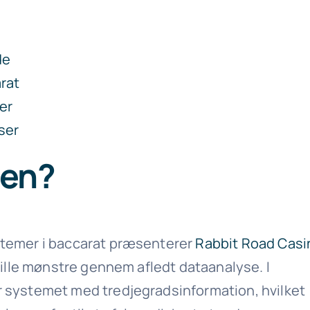
de
rat
er
ser
jen?
stemer i baccarat præsenterer
Rabbit Road Casi
tille mønstre gennem afledt dataanalyse. I
 systemet med tredjegradsinformation, hvilket