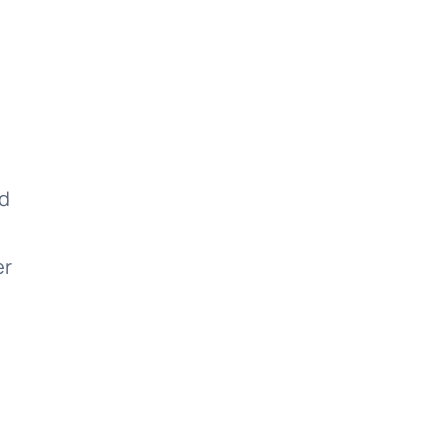
nd
er