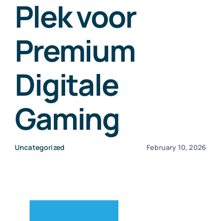
Plek voor
Premium
Digitale
Gaming
Uncategorized
February 10, 2026