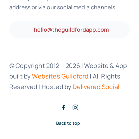
address or via our social media channels.
hello@theguildfordapp.com
© Copyright 2012 –
2026 | Website & App
built by
Websites Guildford
| All Rights
Reserved | Hosted by
Delivered Social
Back to top