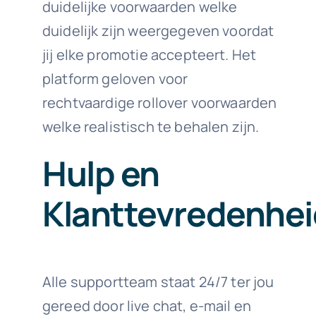
duidelijke voorwaarden welke
duidelijk zijn weergegeven voordat
jij elke promotie accepteert. Het
platform geloven voor
rechtvaardige rollover voorwaarden
welke realistisch te behalen zijn.
Hulp en
Klanttevredenhei
Alle supportteam staat 24/7 ter jou
gereed door live chat, e-mail en