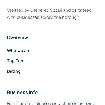
Created by Delivered Social and partnered
with businesses across the borough.
Overview
Who we are
Top Ten
Dating
Business Info
For all queries please contact us on our email