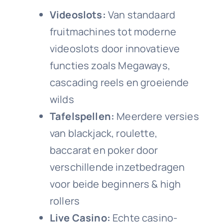
Videoslots:
Van standaard
fruitmachines tot moderne
videoslots door innovatieve
functies zoals Megaways,
cascading reels en groeiende
wilds
Tafelspellen:
Meerdere versies
van blackjack, roulette,
baccarat en poker door
verschillende inzetbedragen
voor beide beginners & high
rollers
Live Casino:
Echte casino-