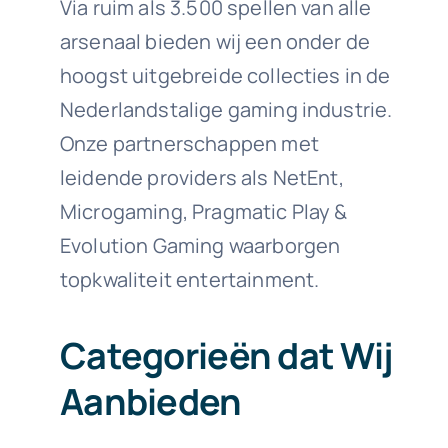
Via ruim als 3.500 spellen van alle
arsenaal bieden wij een onder de
hoogst uitgebreide collecties in de
Nederlandstalige gaming industrie.
Onze partnerschappen met
leidende providers als NetEnt,
Microgaming, Pragmatic Play &
Evolution Gaming waarborgen
topkwaliteit entertainment.
Categorieën dat Wij
Aanbieden