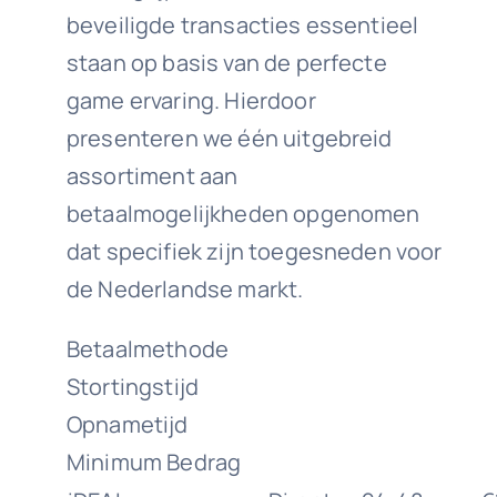
beveiligde transacties essentieel
staan op basis van de perfecte
game ervaring. Hierdoor
presenteren we één uitgebreid
assortiment aan
betaalmogelijkheden opgenomen
dat specifiek zijn toegesneden voor
de Nederlandse markt.
Betaalmethode
Stortingstijd
Opnametijd
Minimum Bedrag