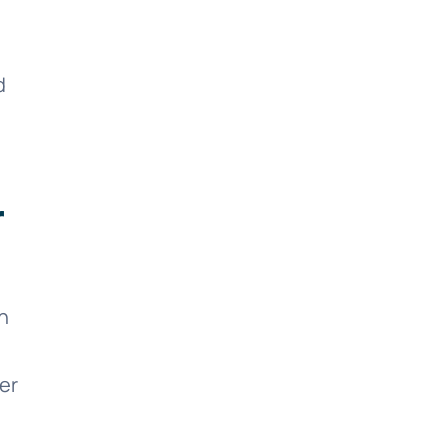
d
r
n
er