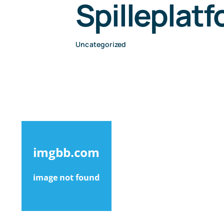
Spilleplat
Uncategorized