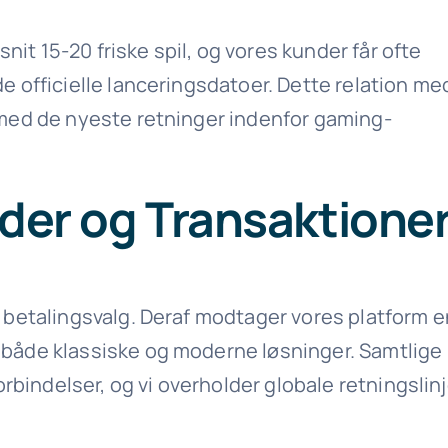
it 15-20 friske spil, og vores kunder får ofte
de officielle lanceringsdatoer. Dette relation me
n med de nyeste retninger indenfor gaming-
er og Transaktione
e betalingsvalg. Deraf modtager vores platform e
 både klassiske og moderne løsninger. Samtlige
bindelser, og vi overholder globale retningslinj