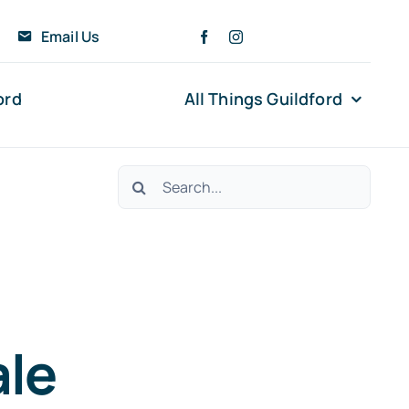
Email Us
ord
All Things Guildford
Search
for:
ale