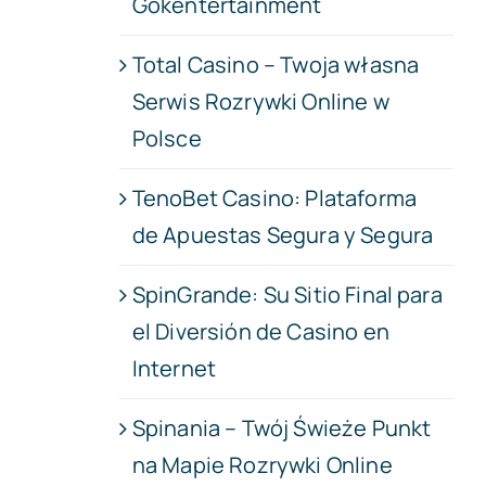
Gokentertainment
Total Casino – Twoja własna
Serwis Rozrywki Online w
Polsce
TenoBet Casino: Plataforma
de Apuestas Segura y Segura
SpinGrande: Su Sitio Final para
el Diversión de Casino en
Internet
Spinania – Twój Świeże Punkt
na Mapie Rozrywki Online