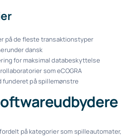
ier
r på de fleste transaktionstyper
 herunder dansk
ering for maksimal databeskyttelse
trollaboratorier som eCOGRA
 funderet på spillemønstre
 Softwareudbydere
 fordelt på kategorier som spilleautomater,