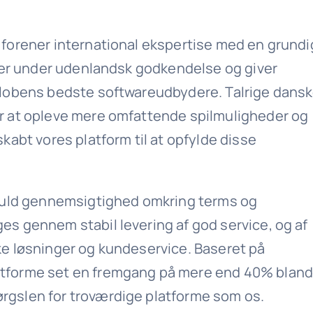
r forener international ekspertise med en grundi
ejder under udenlandsk godkendelse og giver
 globens bedste softwareudbydere. Talrige dans
r at opleve mere omfattende spilmuligheder og
skabt vores platform til at opfylde disse
e fuld gennemsigtighed omkring terms og
es gennem stabil levering af god service, og af
ske løsninger og kundeservice. Baseret på
latforme set en fremgang på mere end 40% bland
ørgslen for troværdige platforme som os.