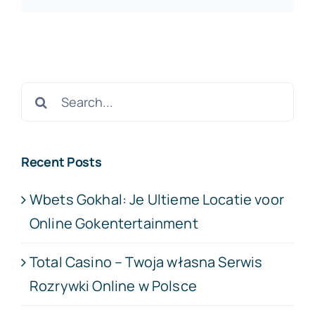
Search
for:
Recent Posts
Wbets Gokhal: Je Ultieme Locatie voor
Online Gokentertainment
Total Casino – Twoja własna Serwis
Rozrywki Online w Polsce