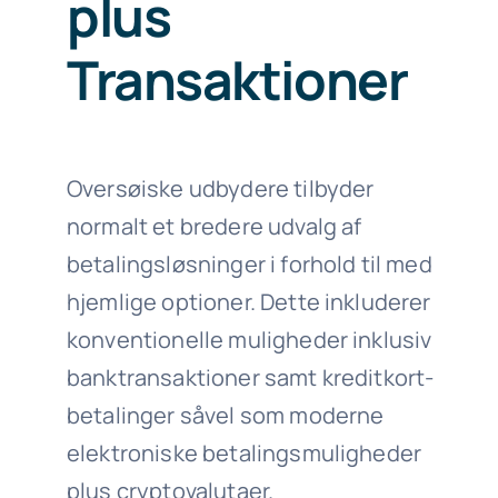
plus
Transaktioner
Oversøiske udbydere tilbyder
normalt et bredere udvalg af
betalingsløsninger i forhold til med
hjemlige optioner. Dette inkluderer
konventionelle muligheder inklusiv
banktransaktioner samt kreditkort-
betalinger såvel som moderne
elektroniske betalingsmuligheder
plus cryptovalutaer.