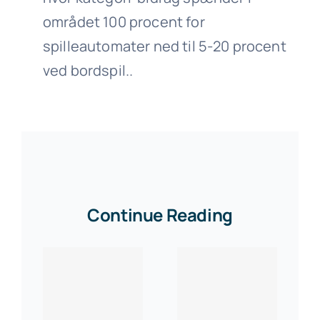
området 100 procent for
spilleautomater ned til 5-20 procent
ved bordspil..
Continue Reading