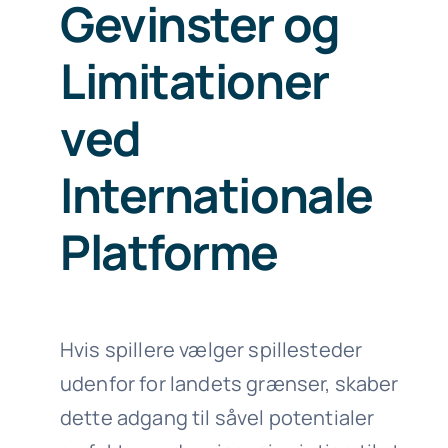
Gevinster og
Limitationer
ved
Internationale
Platforme
Hvis spillere vælger spillesteder
udenfor for landets grænser, skaber
dette adgang til såvel potentialer