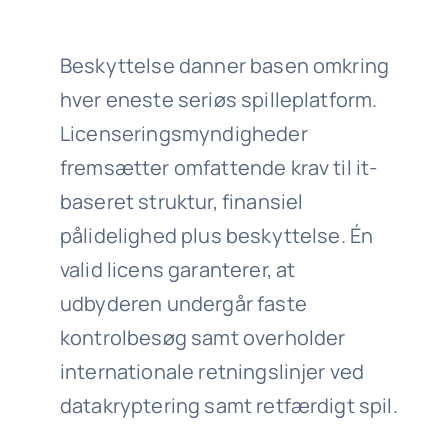
Beskyttelse danner basen omkring
hver eneste seriøs spilleplatform.
Licenseringsmyndigheder
fremsætter omfattende krav til it-
baseret struktur, finansiel
pålidelighed plus beskyttelse. Én
valid licens garanterer, at
udbyderen undergår faste
kontrolbesøg samt overholder
internationale retningslinjer ved
datakryptering samt retfærdigt spil.