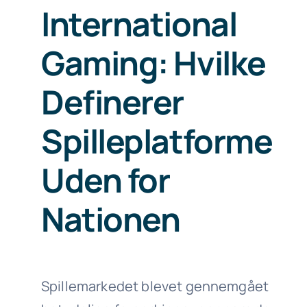
International
Gaming: Hvilke
Definerer
Spilleplatforme
Uden for
Nationen
Spillemarkedet blevet gennemgået