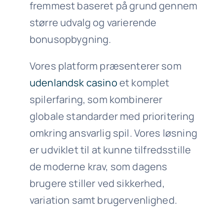
fremmest baseret på grund gennem
større udvalg og varierende
bonusopbygning.
Vores platform præsenterer som
udenlandsk casino
et komplet
spilerfaring, som kombinerer
globale standarder med prioritering
omkring ansvarlig spil. Vores løsning
er udviklet til at kunne tilfredsstille
de moderne krav, som dagens
brugere stiller ved sikkerhed,
variation samt brugervenlighed.