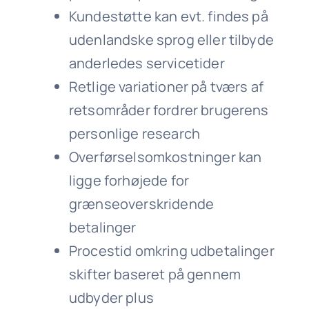
Kundestøtte kan evt. findes på
udenlandske sprog eller tilbyde
anderledes servicetider
Retlige variationer på tværs af
retsområder fordrer brugerens
personlige research
Overførselsomkostninger kan
ligge forhøjede for
grænseoverskridende
betalinger
Procestid omkring udbetalinger
skifter baseret på gennem
udbyder plus