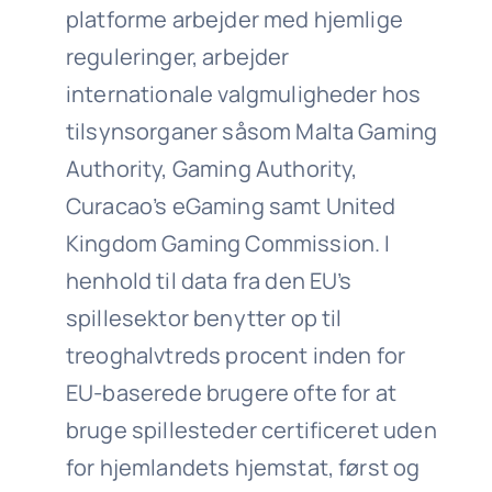
platforme arbejder med hjemlige
reguleringer, arbejder
internationale valgmuligheder hos
tilsynsorganer såsom Malta Gaming
Authority, Gaming Authority,
Curacao’s eGaming samt United
Kingdom Gaming Commission. I
henhold til data fra den EU’s
spillesektor benytter op til
treoghalvtreds procent inden for
EU-baserede brugere ofte for at
bruge spillesteder certificeret uden
for hjemlandets hjemstat, først og