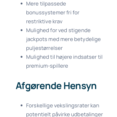
Mere tilpassede
bonussystemer fri for
restriktive krav
Mulighed for ved stigende
jackpots med mere betydelige
puljestørrelser
Mulighed til højere indsatser til
premium-spillere
Afgørende Hensyn
Forskellige vekslingsrater kan
potentielt påvirke udbetalinger