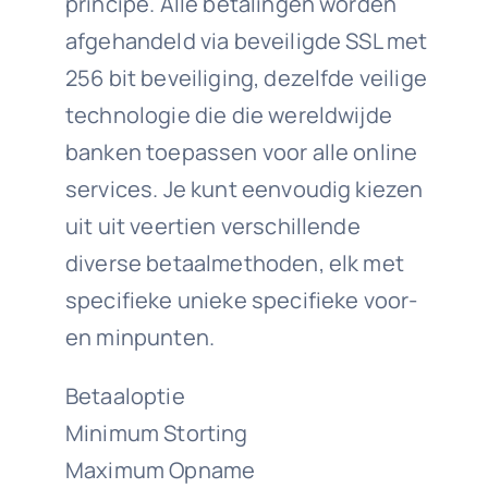
principe. Alle betalingen worden
afgehandeld via beveiligde SSL met
256 bit beveiliging, dezelfde veilige
technologie die die wereldwijde
banken toepassen voor alle online
services. Je kunt eenvoudig kiezen
uit uit veertien verschillende
diverse betaalmethoden, elk met
specifieke unieke specifieke voor-
en minpunten.
Betaaloptie
Minimum Storting
Maximum Opname