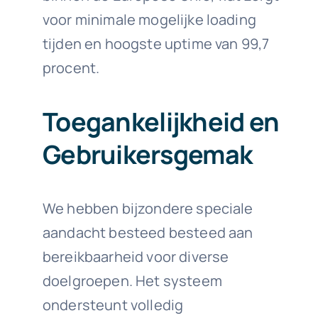
voor minimale mogelijke loading
tijden en hoogste uptime van 99,7
procent.
Toegankelijkheid en
Gebruikersgemak
We hebben bijzondere speciale
aandacht besteed besteed aan
bereikbaarheid voor diverse
doelgroepen. Het systeem
ondersteunt volledig