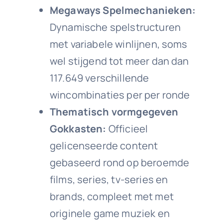
Megaways Spelmechanieken:
Dynamische spelstructuren
met variabele winlijnen, soms
wel stijgend tot meer dan dan
117.649 verschillende
wincombinaties per per ronde
Thematisch vormgegeven
Gokkasten:
Officieel
gelicenseerde content
gebaseerd rond op beroemde
films, series, tv-series en
brands, compleet met met
originele game muziek en