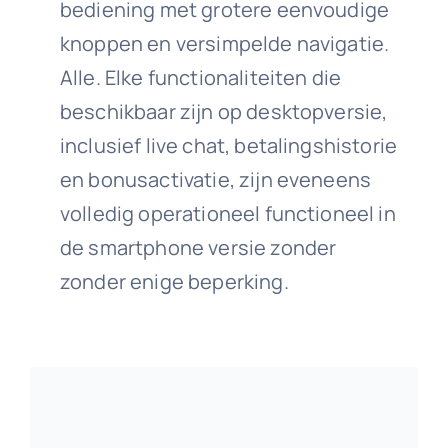
bediening met grotere eenvoudige
knoppen en versimpelde navigatie.
Alle. Elke functionaliteiten die
beschikbaar zijn op desktopversie,
inclusief live chat, betalingshistorie
en bonusactivatie, zijn eveneens
volledig operationeel functioneel in
de smartphone versie zonder
zonder enige beperking.