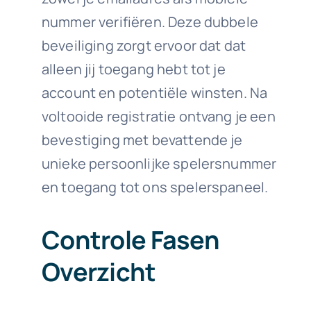
nummer verifiëren. Deze dubbele
beveiliging zorgt ervoor dat dat
alleen jij toegang hebt tot je
account en potentiële winsten. Na
voltooide registratie ontvang je een
bevestiging met bevattende je
unieke persoonlijke spelersnummer
en toegang tot ons spelerspaneel.
Controle Fasen
Overzicht