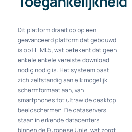
Toegankelijkheid
Dit platform draait op op een
geavanceerd platform dat gebouwd
is op HTML5, wat betekent dat geen
enkele enkele vereiste download
nodig nodig is. Het systeem past
zich zelfstandig aan elk mogelijk
schermformaat aan, van
smartphones tot ultrawide desktop
beeldschermen. De dataservers
staan in erkende datacenters
binnen de Europese Unie, wat zorgt