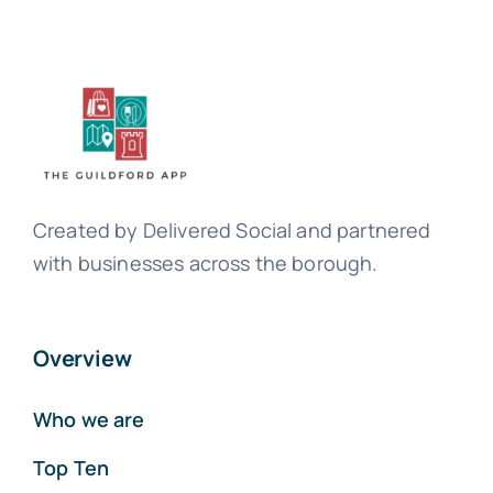
Created by Delivered Social and partnered
with businesses across the borough.
Overview
Who we are
Top Ten