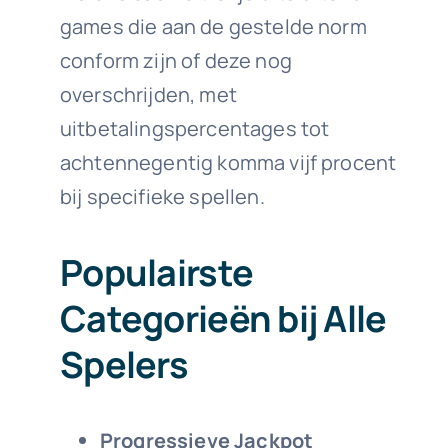
games die aan de gestelde norm
conform zijn of deze nog
overschrijden, met
uitbetalingspercentages tot
achtennegentig komma vijf procent
bij specifieke spellen.
Populairste
Categorieën bij Alle
Spelers
Progressieve Jackpot