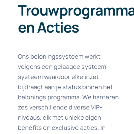
Trouwprogramm
en Acties
Ons beloningssysteem werkt
volgens een gelaagde systeem
systeem waardoor elke inzet
bijdraagt aan je status binnen het
belonings programma. We hanteren
zes verschillende diverse VIP-
niveaus, elk met unieke eigen
benefits en exclusive acties. In