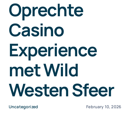
Oprechte
Casino
Experience
met Wild
Westen Sfeer
Uncategorized
February 10, 2026