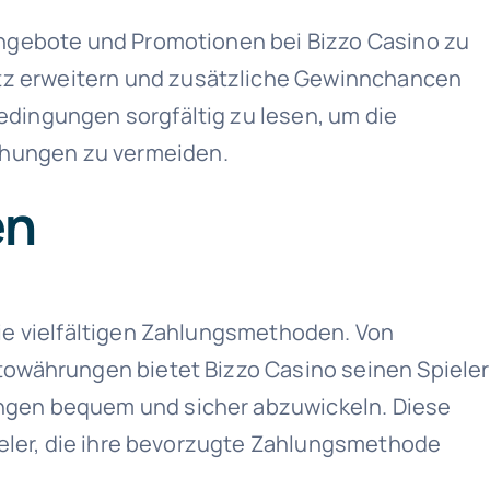
sangebote und Promotionen bei Bizzo Casino zu
tz erweitern und zusätzliche Gewinnchancen
edingungen sorgfältig zu lesen, um die
chungen zu vermeiden.
en
 die vielfältigen Zahlungsmethoden. Von
ptowährungen bietet Bizzo Casino seinen Spiele
ungen bequem und sicher abzuwickeln. Diese
Spieler, die ihre bevorzugte Zahlungsmethode