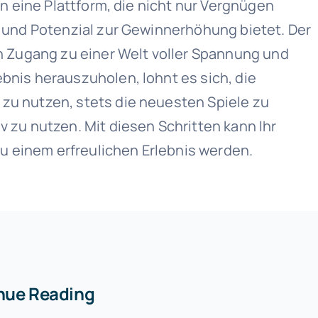
en eine Plattform, die nicht nur Vergnügen
t und Potenzial zur Gewinnerhöhung bietet. Der
en Zugang zu einer Welt voller Spannung und
bnis herauszuholen, lohnt es sich, die
zu nutzen, stets die neuesten Spiele zu
 zu nutzen. Mit diesen Schritten kann Ihr
zu einem erfreulichen Erlebnis werden.
nue Reading