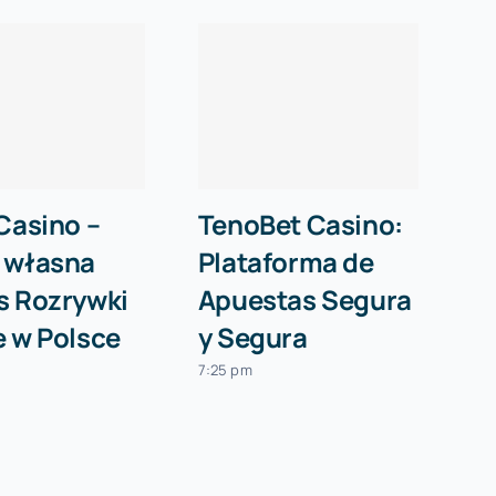
Casino –
TenoBet Casino:
 własna
Plataforma de
s Rozrywki
Apuestas Segura
e w Polsce
y Segura
7:25 pm