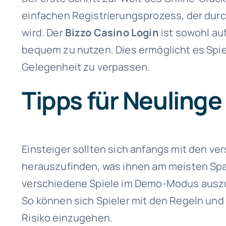
einfachen Registrierungsprozess, der durch
wird. Der
Bizzo Casino Login
ist sowohl au
bequem zu nutzen. Dies ermöglicht es Spie
Gelegenheit zu verpassen.
Tipps für Neulinge
Einsteiger sollten sich anfangs mit den v
herauszufinden, was ihnen am meisten Spaß
verschiedene Spiele im Demo-Modus auszup
So können sich Spieler mit den Regeln und
Risiko einzugehen.