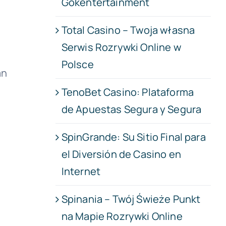
Gokentertainment
Total Casino – Twoja własna
Serwis Rozrywki Online w
Polsce
an
TenoBet Casino: Plataforma
de Apuestas Segura y Segura
SpinGrande: Su Sitio Final para
el Diversión de Casino en
Internet
Spinania – Twój Świeże Punkt
na Mapie Rozrywki Online